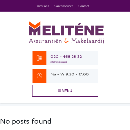
Over ons
Klantenservice
Contact
020 - 468 28 32
info@melitene.nl
Ma - Vr 9.30 - 17.00
MENU
No posts found