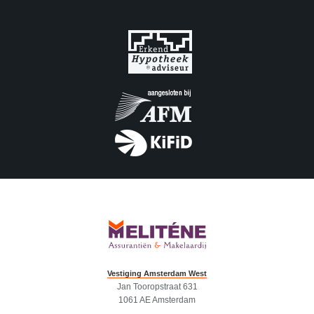
Vestiging Amsterdam West
Jan Tooropstraat 631
1061 AE Amsterdam