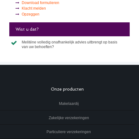
Download formulieren
Klacht melden
Opzeggen
Wist u dat?
Meliténe volledig onafhankelijk advies uitbrengt op basis
van uw behoeften?
Onze producten
Makelaardij
Zakelijke verzekeringen
Particuliere verzekeringen