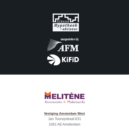
Vestiging Amsterdam West
Jan Tooropstraat 631
1061 AE Amsterdam