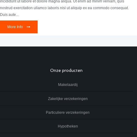
incididunt ut labore et dolore magna aliqua. Ut enim ad minim veniam, quis
nostrud exercitation ullamco laboris nisi ut aliquip ex ea commodo consequat.
Duis aute...
More Info
Onze producten
Makelaardij
Zakelijke verzekeringen
Particuliere verzekeringen
Hypotheken