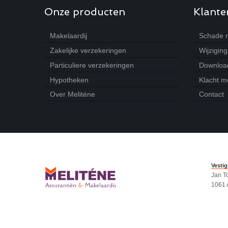
Onze producten
Klante
Makelaardij
Schade 
Zakelijke verzekeringen
Wijzigin
Particuliere verzekeringen
Download
Hypotheken
Klacht m
Over Meliténe
Contact
Vesti
Jan T
1061 