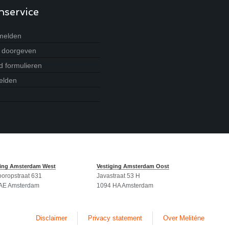
nservice
melden
g doorgeven
 formulieren
elden
ging Amsterdam West
Vestiging Amsterdam Oost
ooropstraat 631
Javastraat 53 H
AE Amsterdam
1094 HA Amsterdam
Disclaimer
Privacy statement
Over Meliténe