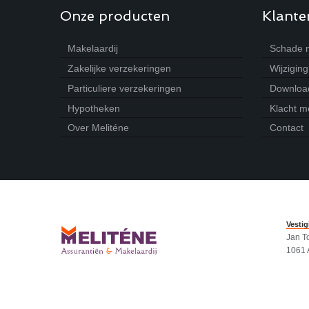
Onze producten
Klante
Makelaardij
Schade 
Zakelijke verzekeringen
Wijzigin
Particuliere verzekeringen
Download
Hypotheken
Klacht m
Over Meliténe
Contact
Vesti
Jan T
1061 