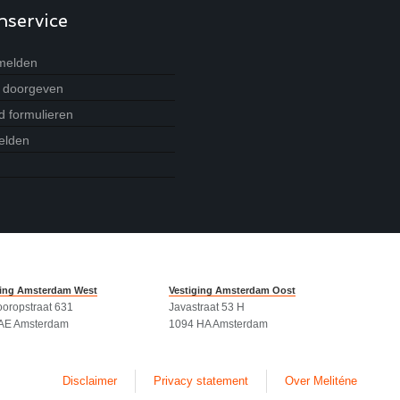
nservice
melden
g doorgeven
 formulieren
elden
ging Amsterdam West
Vestiging Amsterdam Oost
ooropstraat 631
Javastraat 53 H
AE Amsterdam
1094 HA Amsterdam
Disclaimer
Privacy statement
Over Meliténe