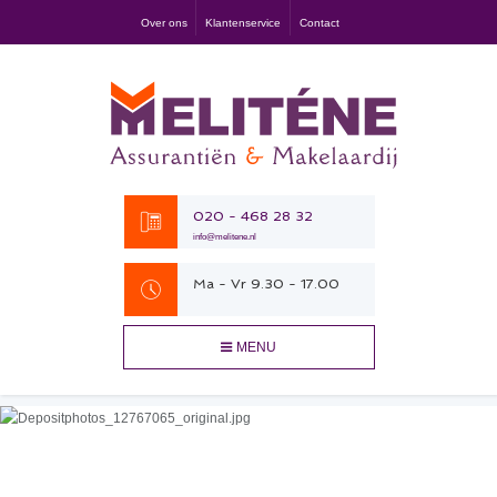
Over ons
Klantenservice
Contact
020 - 468 28 32
info@melitene.nl
Ma - Vr 9.30 - 17.00
MENU