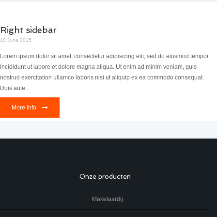
Right sidebar
10 June 2015
Lorem ipsum dolor sit amet, consectetur adipisicing elit, sed do eiusmod tempor
incididunt ut labore et dolore magna aliqua. Ut enim ad minim veniam, quis
nostrud exercitation ullamco laboris nisi ut aliquip ex ea commodo consequat.
Duis aute...
More Info
Onze producten
Makelaardij