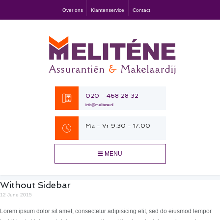
Over ons
Klantenservice
Contact
020 - 468 28 32
info@melitene.nl
Ma - Vr 9.30 - 17.00
MENU
Without Sidebar
12 June 2015
Lorem ipsum dolor sit amet, consectetur adipisicing elit, sed do eiusmod tempor