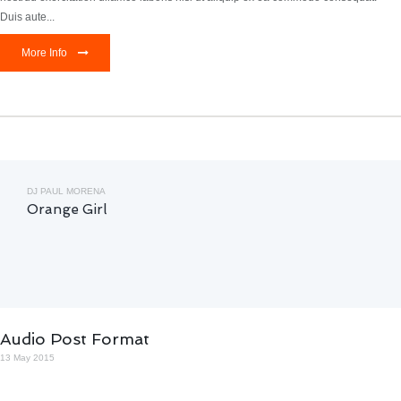
Duis aute...
More Info
DJ PAUL MORENA
Orange Girl
Audio Post Format
13 May 2015