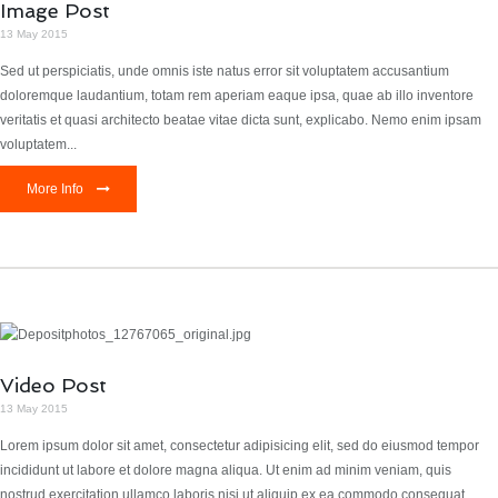
Image Post
13 May 2015
Sed ut perspiciatis, unde omnis iste natus error sit voluptatem accusantium
doloremque laudantium, totam rem aperiam eaque ipsa, quae ab illo inventore
veritatis et quasi architecto beatae vitae dicta sunt, explicabo. Nemo enim ipsam
voluptatem...
More Info
Video Post
13 May 2015
Lorem ipsum dolor sit amet, consectetur adipisicing elit, sed do eiusmod tempor
incididunt ut labore et dolore magna aliqua. Ut enim ad minim veniam, quis
nostrud exercitation ullamco laboris nisi ut aliquip ex ea commodo consequat.