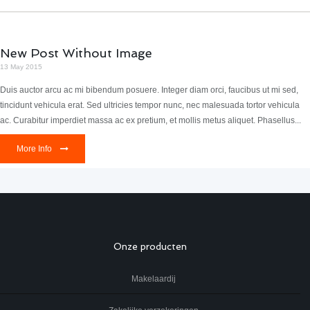
New Post Without Image
13 May 2015
Duis auctor arcu ac mi bibendum posuere. Integer diam orci, faucibus ut mi sed,
tincidunt vehicula erat. Sed ultricies tempor nunc, nec malesuada tortor vehicula
ac. Curabitur imperdiet massa ac ex pretium, et mollis metus aliquet. Phasellus...
More Info
Onze producten
Makelaardij