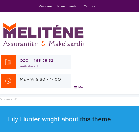
Over ons
Klantenservice
Contact
020 - 468 28 32
info@melitene.nl
Ma - Vr 9.30 - 17.00
Menu
5 June 2015
Lily Hunter wright about
this theme