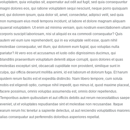
voluptatem, quia voluptas sit, aspernatur aut odit aut fugit, sed quia consequuntur
magni dolores eos, qui ratione voluptatem sequi nesciunt, neque porro quisquam
est, qui dolorem ipsum, quia dolor sit, amet, consectetur, adipisci velit, sed quia
non numquam eius modi tempora incidunt, ut labore et dolore magnam aliquam
quaerat voluptatem. Ut enim ad minima veniam, quis nostrum exercitationem ullam
corporis suscipit laboriosam, nisi ut aliquid ex ea commodi consequatur? Quis
autem vel eum iure reprehenderit, qui in ea voluptate velit esse, quam nihil
molestiae consequatur, vel illum, qui dolorem eum fugiat, quo voluptas nulla
pariatur? At vero eos et accusamus et iusto odio dignissimos ducimus, qui
blanditiis praesentium voluptatum deleniti atque corrupti, quos dolores et quas
molestias excepturi sint, obcaecati cupiditate non provident, similique sunt in
culpa, qui officia deserunt mollitia animi, id est laborum et dolorum fuga. Et harum
quidem rerum facilis est et expedita distinctio. Nam libero tempore, cum soluta
nobis est eligendi optio, cumque nihil impedit, quo minus id, quod maxime placeat,
facere possimus, omnis voluptas assumenda est, omnis dolor repellendus.
Temporibus autem quibusdam et aut officiis debitis aut rerum necessitatibus saepe
eveniet, ut et voluptates repudiandae sint et molestiae non recusandae. Itaque
earum rerum hic tenetur a sapiente delectus, ut aut reiciendis voluptatibus maiores
alias consequatur aut perferendis doloribus asperiores repellat.