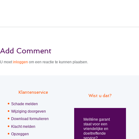
Add Comment
U moet
inloggen
om een reactie te kunnen plaatsen.
Klantenservice
Wist u dat?
Schade melden
Wijziging doorgeven
Download formulieren
Meliténe garant
staat voor een
Klacht melden
vriendelijke en
doeltreffende
Opzeggen
service?